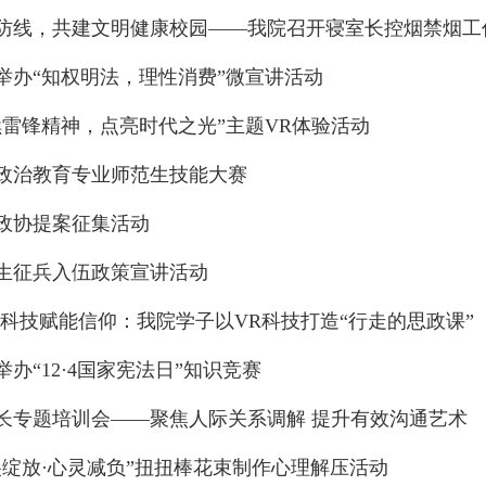
防线，共建文明健康校园——我院召开寝室长控烟禁烟工
举办“知权明法，理性消费”微宣讲活动
续雷锋精神，点亮时代之光”主题VR体验活动
政治教育专业师范生技能大赛
政协提案征集活动
生征兵入伍政策宣讲活动
·科技赋能信仰：我院学子以VR科技打造“行走的思政课”
办“12·4国家宪法日”知识竞赛
长专题培训会——聚焦人际关系调解 提升有效沟通艺术
尖绽放·心灵减负”扭扭棒花束制作心理解压活动