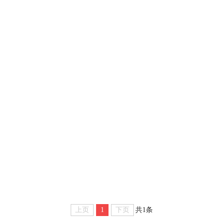
上页
1
下页
共1条