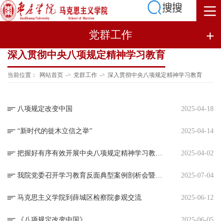
党群工作
深入贯彻中央八项规定精神学习教育
当前位置：
网站首页
->
党群工作
->
深入贯彻中央八项规定精神学习教育
八项规定改变中国
2025-04-18
“新时代的徙木立信之举”
2025-04-14
把握好有序有效开展中央八项规定精神学习教育的关键
2025-04-02
我院党委召开学习教育反面典型案例剖析会暨党委2025年第7次理论学习中心组集体学习
2025-07-04
马克思主义学院到薛城区检察院参观交流
2025-06-12
《八项规定改变中国》
2025-06-05